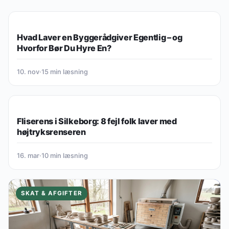
SKAT & AFGIFTER
Hvad Laver en Byggerådgiver Egentlig – og
Hvorfor Bør Du Hyre En?
10. nov
·
15 min læsning
SKAT & AFGIFTER
Fliserens i Silkeborg: 8 fejl folk laver med
højtryksrenseren
16. mar
·
10 min læsning
SKAT & AFGIFTER