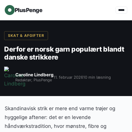
PlusPenge
SKAT & AFGIFTER
Derfor er norsk garn populært blandt
danske strikkere
Caroline Lindberg
11. februar 2026
10 min læsning
Redaktør, PlusPenge
Skandinavisk strik er mere end varme trøjer og
hyggelige aftener: det er en levende
håndværkstradition, hvor mønstre, fibre og