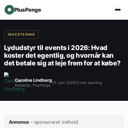
PlusPenge
INVESTERING
Lydudstyr til events i 2026: Hvad
koster det egentlig, og hvornår kan
det betale sig at leje frem for at købe?
Caroline Lindberg
25. juni 2026
13 min læsning
Redaktør, PlusPenge
Annonce
– sponsoreret indhold.