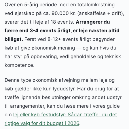
Over en 5-årig periode med en totalomkostning
ved ejerskab på ca. 90.000 kr. (anskaffelse + drift),
svarer det til leje af 18 events.
Arrangerer du
færre end 3-4 events årligt, er leje næsten altid
billigst.
Først ved 8-12+ events årligt begynder
køb at give økonomisk mening — og kun hvis du
har styr på opbevaring, vedligeholdelse og teknisk
kompetence.
Denne type økonomisk afvejning mellem leje og
køb gælder ikke kun lydudstyr. Har du brug for at
træffe lignende beslutninger omkring andet udstyr
til arrangementer, kan du læse mere i vores guide
om
lej eller køb festudstyr: Sådan træffer du det
rigtige valg for dit budget i 2026
.