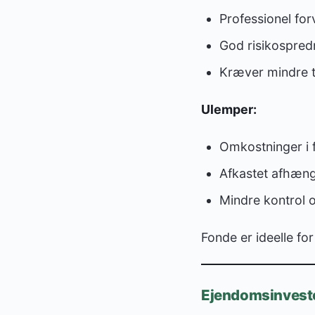
Professionel for
God risikospred
Kræver mindre ti
Ulemper:
Omkostninger i f
Afkastet afhænge
Mindre kontrol o
Fonde er ideelle fo
Ejendomsinvester