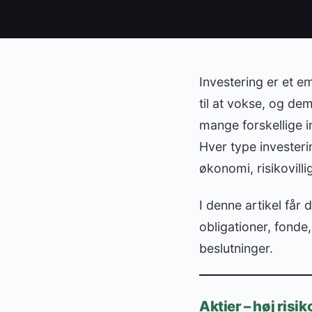
Investering er et 
til at vokse, og de
mange forskellige i
Hver type investeri
økonomi, risikovill
I denne artikel får 
obligationer, fonde
beslutninger.
Aktier – høj risi