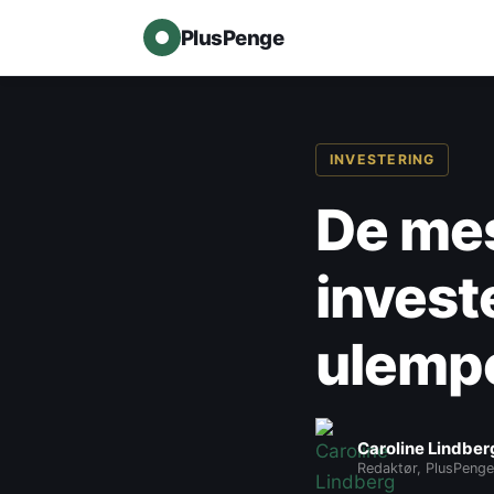
PlusPenge
INVESTERING
De mes
invest
ulemp
Caroline Lindber
Redaktør, PlusPenge