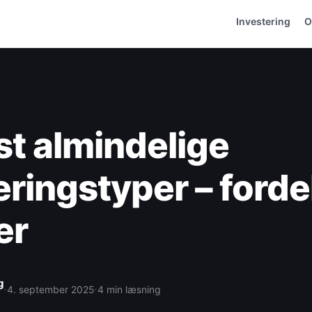
Investering
O
t almindelige
eringstyper – forde
er
g
·
·
4. september 2025
4 min læsning