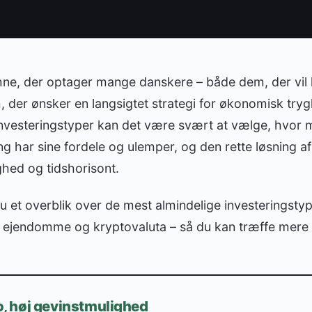
emne, der optager mange danskere – både dem, der vil
m, der ønsker en langsigtet strategi for økonomisk tr
nvesteringstyper kan det være svært at vælge, hvor m
ng har sine fordele og ulemper, og den rette løsning a
ighed og tidshorisont.
du et overblik over de mest almindelige investeringstype
, ejendomme og kryptovaluta – så du kan træffe mere 
ko, høj gevinstmulighed