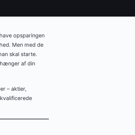
 have opsparingen
yghed. Men med de
an skal starte.
fhænger af din
r – aktier,
kvalificerede