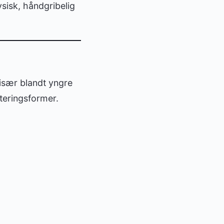
sisk, håndgribelig
især blandt yngre
steringsformer.