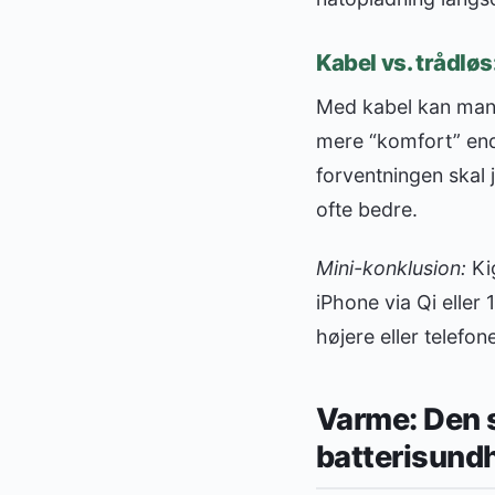
Kabel vs. trådlø
Med kabel kan mang
mere “komfort” end 
forventningen skal 
ofte bedre.
Mini-konklusion:
Kig
iPhone via Qi eller 
højere eller telefon
Varme: Den s
batterisund