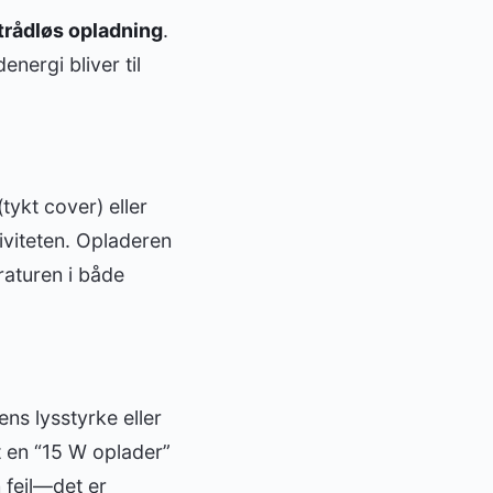
 trådløs opladning
.
nergi bliver til
tykt cover) eller
iviteten. Opladeren
raturen i både
ns lysstyrke eller
t en “15 W oplader”
 fejl—det er