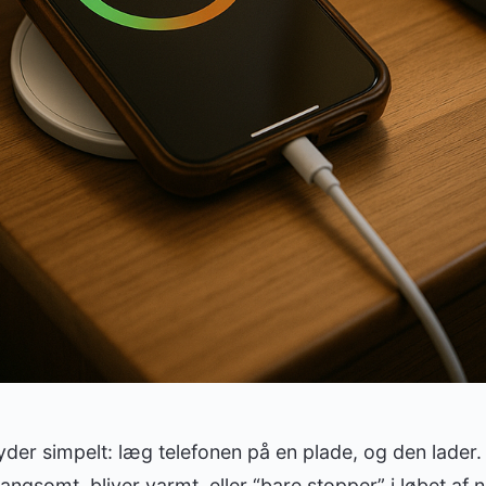
yder simpelt: læg telefonen på en plade, og den lader
langsomt, bliver varmt, eller “bare stopper” i løbet af n