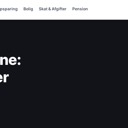
psparing
Bolig
Skat & Afgifter
Pension
one:
er