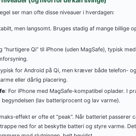
 niveauer (og hvorfor de kan svinge)
gel ser man ofte disse niveauer i hverdagen:
Stabilt, men langsomt. Bruges stadig af mange billige 
ig “hurtigere Qi” til iPhone (uden MagSafe), typisk me
mforsyning.
typisk for Android på Qi, men kræver både telefon- og
arme eller dårlig placering.
fe
: For iPhone med MagSafe-kompatibel oplader. I pr
 begyndelsen (lav batteriprocent og lav varme).
aks-effekt er ofte et “peak”. Når batteriet passerer c
trappe ned for at beskytte batteri og styre varme. De
ommere mod slutningen, helt bevidst.