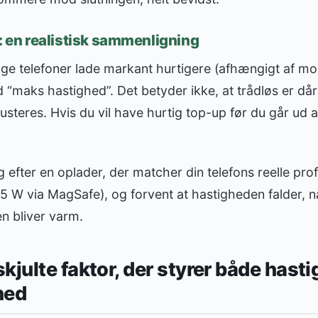
s: en realistisk sammenligning
e telefoner lade markant hurtigere (afhængigt af mod
“maks hastighed”. Det betyder ikke, at trådløs er då
justeres. Hvis du vil have hurtig top-up før du går ud 
 efter en oplader, der matcher din telefons reelle profil
15 W via MagSafe), og forvent at hastigheden falder, nå
en bliver varm.
kjulte faktor, der styrer både hast
hed