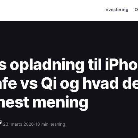
Investering
O
s opladning til iPh
e vs Qi og hvad d
mest mening
g
·
·
23. marts 2026
10 min læsning