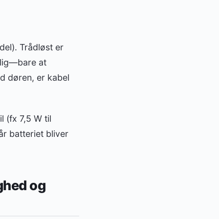
el). Trådløst er
rlig—bare at
ad døren, er kabel
 (fx 7,5 W til
r batteriet bliver
ighed og