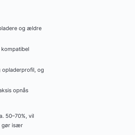
opladere og ældre
d kompatibel
 opladerprofil, og
aksis opnås
a. 50–70%, vil
t gør især