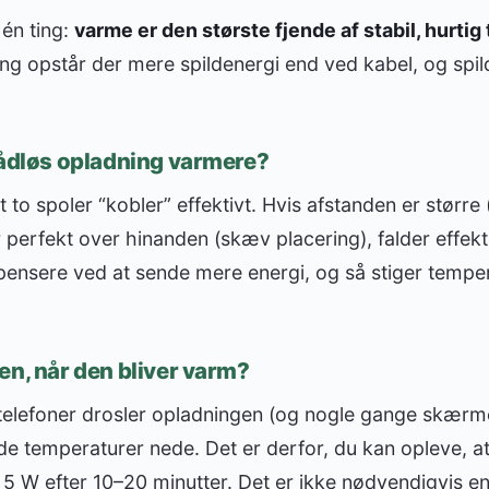
én ting:
varme er den største fjende af stabil, hurtig
ng opstår der mere spildenergi end ved kabel, og spilde
rådløs opladning varmere?
 to spoler “kobler” effektivt. Hvis afstanden er større (
r perfekt over hinanden (skæv placering), falder effekt
pensere ved at sende mere energi, og så stiger tempe
en, når den bliver varm?
telefoner drosler opladningen (og nogle gange skærme
de temperaturer nede. Det er derfor, du kan opleve, a
 5 W efter 10–20 minutter. Det er ikke nødvendigvis en