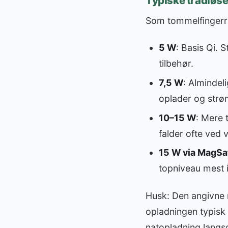
Typiske trådløse
Som tommelfingerre
5 W
: Basis Qi. 
tilbehør.
7,5 W
: Almindel
oplader og strø
10–15 W
: Mere 
falder ofte ved v
15 W via MagSa
topniveau mest i
Husk: Den angivne m
opladningen typisk 
natopladning langs