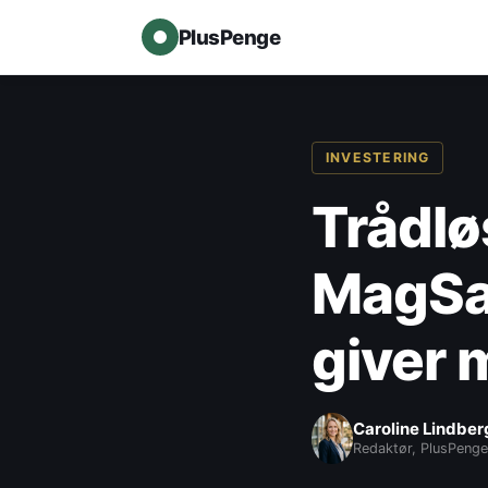
PlusPenge
INVESTERING
Trådlø
MagSaf
giver 
Caroline Lindber
Redaktør, PlusPenge