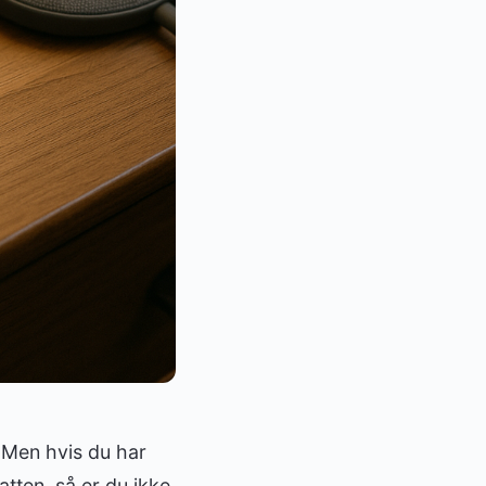
. Men hvis du har
atten, så er du ikke