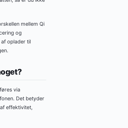
forskellen mellem Qi
cering og
af oplader til
gen.
noget?
føres via
efonen. Det betyder
f effektivitet,