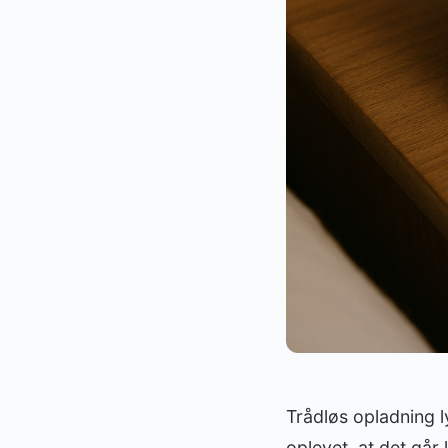
Trådløs opladning l
oplevet, at det går 